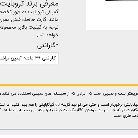
معرفی برند تروبایت
کمپانی تروبایت به طور تخصصی
مانند: کارت حافظه فلش ممور
توجه به کیفیت بالای محصولات
خواهد شد.
*گارانتی
گارانتی ۳۶ ماهه آیتین تراشه هوشمند
است و بدیهی است که افرادی که از سیستم های قدیمی استفاده می کنند و هن
Slim S55 از ظرفیت های مختلف 120، 240؛ 480 و 960 گیگابایتی برخوردار اس