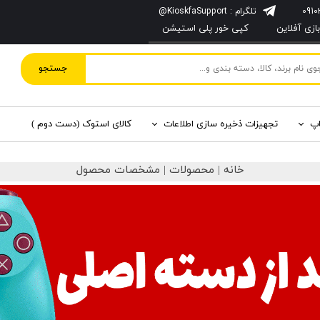
تلگرام : KioskfaSupport@
زی آفلاین
کپی خور پلی استیشن
جستجو
اپ
تجهیزات ذخیره سازی اطلاعات
کالای استوک (دست دوم )
خانه | محصولات | مشخصات محصول