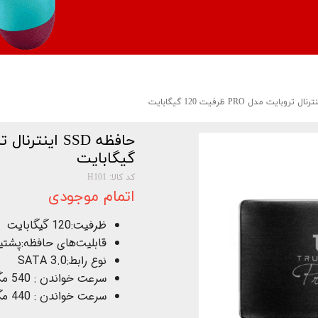
گیگابایت
کد کالا: H101
اتمام موجودی
ظرفیت:120 گیگابایت
قابلیت‌های حافظه:پشتیبانی
نوع رابط:SATA 3.0
سرعت خواندن : 540 مگابایت بر ثانیه (تست شده با نرم افزار Crystal
سرعت خواندن : 440 مگابایت بر ثانیه (تست شده با نرم افزار Crystal