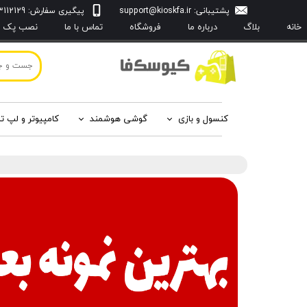
پشتیبانی:
support@kioskfa.ir
پیگیری سفارش: 09103112129
خانه
بلاگ
درباره‌ ما
فروشگاه
تماس با ما
نصب پک با
کنسول و بازی
گوشی هوشمند
کامپیوتر و لپ ت