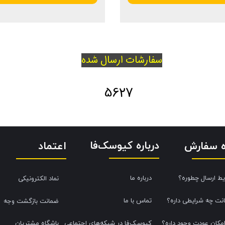
سفارشات ارسال شده
5627
درباره کیوسک‌فا
اعتماد
ه سفارش
یط ارسال چطوره؟
درباره ما
نماد الکترونیکی
نت چه شرایطی داره؟
تماس با ما
ضمانت بازگشت وجه
امکان عودت وجود داره؟
کیوسک‌فا در شبکه‌های اجتماعی
باشگاه مشتریان