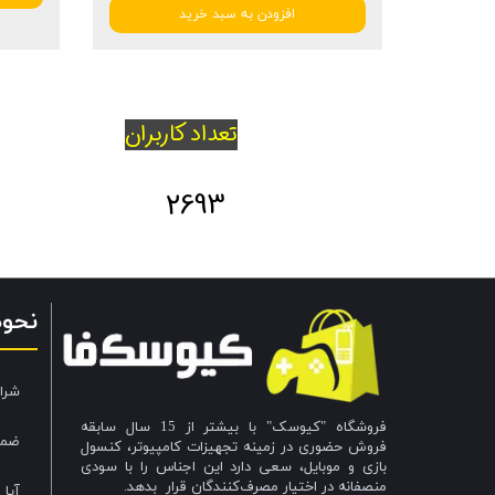
افزودن به سبد خرید
تعداد کاربران
2693
نحو
شرا
فروشگاه "کیوسک" با بیشتر از 15 سال سابقه
ضما
فروش حضوری در زمینه تجهیزات کامپیوتر، کنسول
بازی و موبایل، سعی دارد این اجناس را با سودی
منصفانه در اختیار مصرف‌کنندگان قرار بدهد.
آیا 