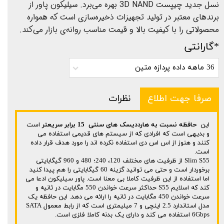
نسل جدید چیپست 3D NAND بهره می‌برد. سیلیکون پاور از
برندهای معتبر در تولید تجهیزات ذخیره‌سازی است که همواره
محصولاتی را با کیفیت بالا و قیمت مناسب روانه‌ی بازار می‌کند.
*گارانتی
36 ماهه داده پردازه متین
صرفا جهت اطلاع
نظرات
این
حافظه نسبت به هارددیسک های سنتی 15 برابر سریعتر
است
و بدیهی است که افرادی که از سیستم های قدیمی استفاده می
کنند و هنوز از اس اس دی استفاده نکرده اند را مورد هدف قرار داده
است.
Slim S55 از ظرفیت های مختلف 120، 240؛ 480 و 960 گیگابایتی
برخوردار است و حتی می توانید گزینه 60 گیگابایتی را هم پیدا کنید
اما استفاده از این ظرفیت کاملا بی معنا است. پاور سیلیکون ادعا می
کند که اسلایم S55 حداکثر سرعت خواندن 550 مگابایت در ثانیه و
سرعت خواندن 450 مگابایت در ثانیه را ارائه می دهد. این حافظه یک
مدل استاندارد 2.5 اینچی و 7 میلیمتری است که از رابط معمول SATA
6Gbps استفاده می کند و دارای یک بدنه کاملا فلزی است.