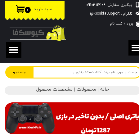
پیگیری سفارش: 09103112129
سبد خرید
۰
حساب کاربری من
تلگرام : KioskfaSupport@
ورود
/
ثبت نام
تغییر گذر واژه
سفارشات
خروج از حساب کاربری
جستجو
خانه | محصولات | مشخصات محصول