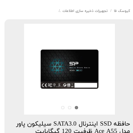
کیوسک‌ فا
تجهیزات ذخیره سازی اطلاعات
حافظه SSD اینترنال SATA3.0 سیلیکون پاور مدل Ace A55 ظرفیت 120 گیگابایت
حافظه SSD اینترنال SATA3.0 سیلیکون پاور
مدل Ace A55 ظرفیت 120 گیگابایت