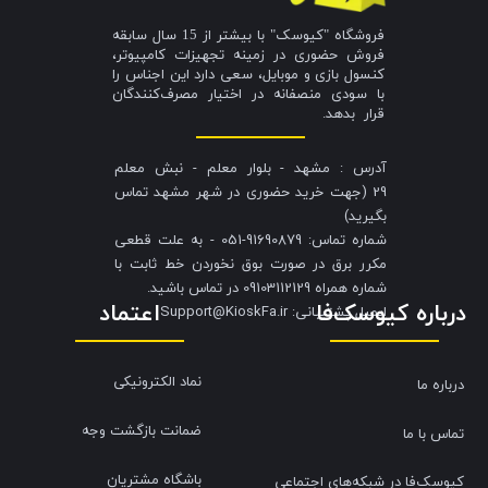
فروشگاه "کیوسک" با بیشتر از 15 سال سابقه
فروش حضوری در زمینه تجهیزات کامپیوتر،
کنسول بازی و موبایل، سعی دارد این اجناس را
با سودی منصفانه در اختیار مصرف‌کنندگان
قرار بدهد.
آدرس : مشهد - بلوار معلم - نبش معلم
29 (جهت خرید حضوری در شهر مشهد تماس
بگیرید)
شماره تماس: 91690879-051 - به علت قطعی
مکرر برق در صورت بوق نخوردن خط ثابت با
شماره همراه 09103112129 در تماس باشید.
درباره کیوسک‌فا
اعتماد
​​​​​​​ایمیل پشتیبانی: Support@KioskFa.ir
نماد الکترونیکی
درباره ما
ضمانت بازگشت وجه
تماس با ما
باشگاه مشتریان
کیوسک‌فا در شبکه‌های اجتماعی