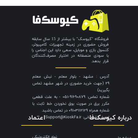
فروشگاه "کیوسک" با بیشتر از 15 سال سابقه
فروش حضوری در زمینه تجهیزات کامپیوتر،
کنسول بازی و موبایل، سعی دارد این اجناس را
با سودی منصفانه در اختیار مصرف‌کنندگان
قرار بدهد.
آدرس : مشهد - بلوار معلم - نبش معلم
29 (جهت خرید حضوری در شهر مشهد تماس
بگیرید)
شماره تماس: 91690879-051 - به علت قطعی
مکرر برق در صورت بوق نخوردن خط ثابت با
شماره همراه 09103112129 در تماس باشید.
درباره کیوسک‌فا
اعتماد
​​​​​​​ایمیل پشتیبانی: Support@KioskFa.ir
نماد الکترونیکی
درباره ما