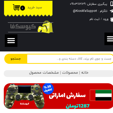
پیگیری سفارش: 09103112129
سبد خرید
۰
حساب کاربری من
تلگرام : KioskfaSupport@
ورود
/
ثبت نام
تغییر گذر واژه
سفارشات
خروج از حساب کاربری
جستجو
خانه | محصولات | مشخصات محصول