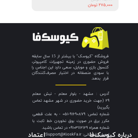
۲۷۵,۰۰۰ تومان
فروشگاه "کیوسک" با بیشتر از 15 سال سابقه
فروش حضوری در زمینه تجهیزات کامپیوتر،
کنسول بازی و موبایل، سعی دارد این اجناس را
با سودی منصفانه در اختیار مصرف‌کنندگان
قرار بدهد.
آدرس : مشهد - بلوار معلم - نبش معلم
29 (جهت خرید حضوری در شهر مشهد تماس
بگیرید)
شماره تماس: 91690879-051 - به علت قطعی
مکرر برق در صورت بوق نخوردن خط ثابت با
شماره همراه 09103112129 در تماس باشید.
درباره کیوسک‌فا
اعتماد
​​​​​​​ایمیل پشتیبانی: Support@KioskFa.ir