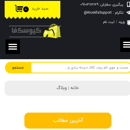
پیگیری سفارش: 09103112129
سبد خرید
۰
حساب کاربری من
تلگرام : KioskfaSupport@
ورود
/
ثبت نام
تغییر گذر واژه
سفارشات
خروج از حساب کاربری
جستجو
خانه |
وبلاگ
آخرین مطالب