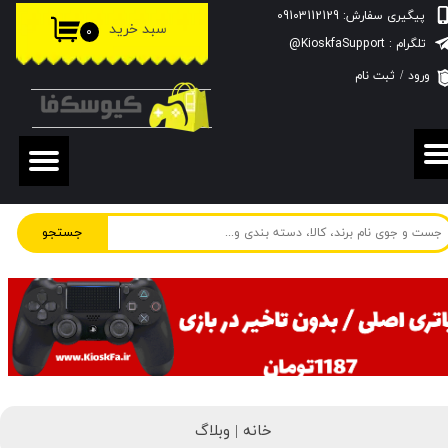
پیگیری سفارش: 09103112129
سبد خرید
۰
حساب کاربری من
تلگرام : KioskfaSupport@
ورود
/
ثبت نام
تغییر گذر واژه
سفارشات
خروج از حساب کاربری
جستجو
خانه |
وبلاگ