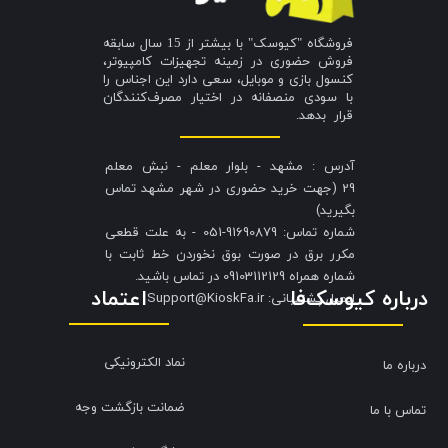
فروشگاه "کیوسک" با بیشتر از 15 سال سابقه
فروش حضوری در زمینه تجهیزات کامپیوتر،
کنسول بازی و موبایل، سعی دارد این اجناس را
با سودی منصفانه در اختیار مصرف‌کنندگان
قرار بدهد.
آدرس : مشهد - بلوار معلم - نبش معلم
29 (جهت خرید حضوری در شهر مشهد تماس
بگیرید)
شماره تماس: 91690879-051 - به علت قطعی
مکرر برق در صورت بوق نخوردن خط ثابت با
شماره همراه 09103112129 در تماس باشید.
درباره کیوسک‌فا
اعتماد
​​​​​​​ایمیل پشتیبانی: Support@KioskFa.ir
نماد الکترونیکی
درباره ما
ضمانت بازگشت وجه
تماس با ما