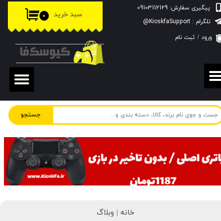
پیگیری سفارش: 09103112129
سبد خرید
۰
حساب کاربری من
تلگرام : KioskfaSupport@
ورود
/
ثبت نام
تغییر گذر واژه
سفارشات
خروج از حساب کاربری
جستجو
خانه |
وبلاگ