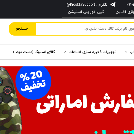
تلگرام : KioskfaSupport@
زی آفلاین
کپی خور پلی استیشن
جستجو
اپ
تجهیزات ذخیره سازی اطلاعات
کالای استوک (دست دوم )