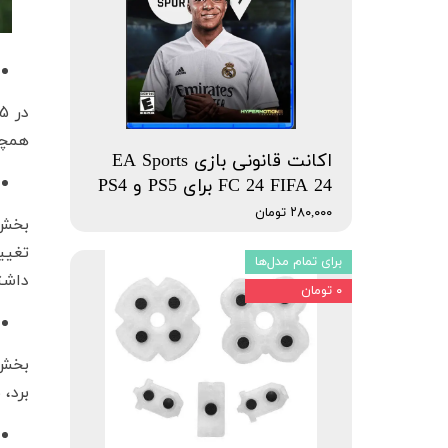
همچن
اکانت قانونی بازی EA Sports
FC 24 FIFA 24 برای PS5 و PS4
۲۸۰,۰۰۰ تومان
تغیی
برای تمام مدل‌ها
داشت
۰ تومان
برد،