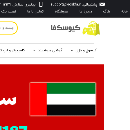
پشتیبانی:
support@kioskfa.ir
پیگیری سفارش: 09103112129
خانه
بلاگ
درباره‌ ما
فروشگاه
تماس با ما
نصب پک با
کنسول و بازی
گوشی هوشمند
کامپیوتر و لپ ت