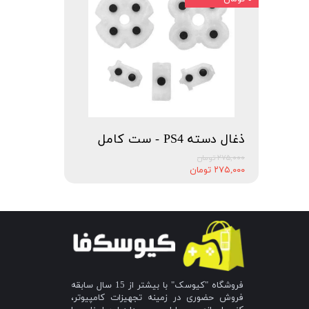
ذغال دسته PS4 - ست کامل
۲۷۵,۰۰۰ تومان
۲۷۵,۰۰۰ تومان
فروشگاه "کیوسک" با بیشتر از 15 سال سابقه
فروش حضوری در زمینه تجهیزات کامپیوتر،