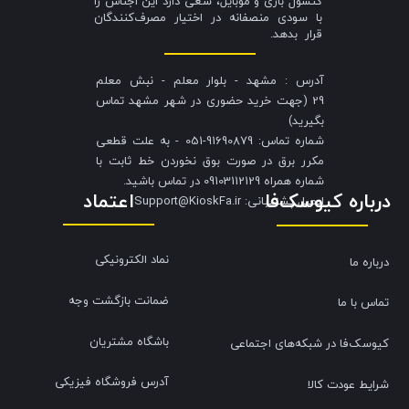
کنسول بازی و موبایل، سعی دارد این اجناس را
با سودی منصفانه در اختیار مصرف‌کنندگان
قرار بدهد.
آدرس : مشهد - بلوار معلم - نبش معلم
29 (جهت خرید حضوری در شهر مشهد تماس
بگیرید)
شماره تماس: 91690879-051 - به علت قطعی
مکرر برق در صورت بوق نخوردن خط ثابت با
شماره همراه 09103112129 در تماس باشید.
درباره کیوسک‌فا
اعتماد
​​​​​​​ایمیل پشتیبانی: Support@KioskFa.ir
نماد الکترونیکی
درباره ما
ضمانت بازگشت وجه
تماس با ما
باشگاه مشتریان
کیوسک‌فا در شبکه‌های اجتماعی
آدرس فروشگاه فیزیکی
شرایط عودت کالا