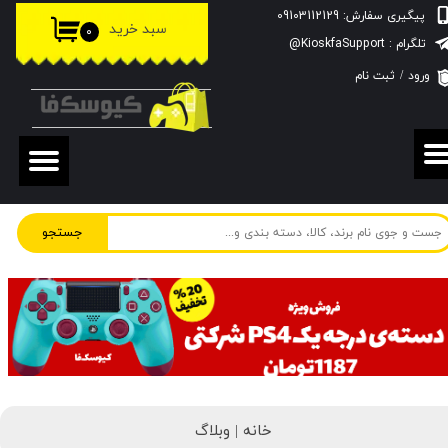
پیگیری سفارش: 09103112129
سبد خرید
۰
حساب کاربری من
تلگرام : KioskfaSupport@
ورود
/
ثبت نام
تغییر گذر واژه
سفارشات
خروج از حساب کاربری
جستجو
خانه |
وبلاگ