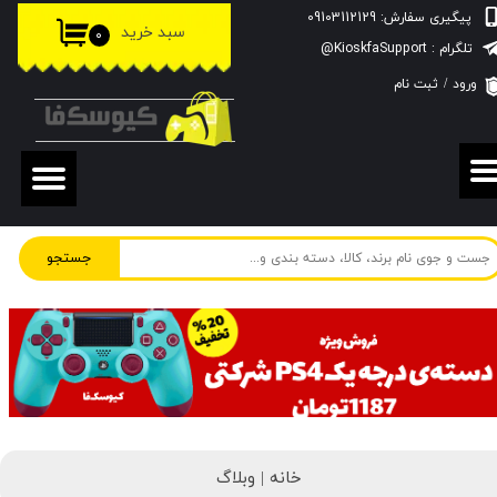
پیگیری سفارش: 09103112129
سبد خرید
۰
حساب کاربری من
تلگرام : KioskfaSupport@
ورود
/
ثبت نام
تغییر گذر واژه
سفارشات
خروج از حساب کاربری
جستجو
خانه |
وبلاگ