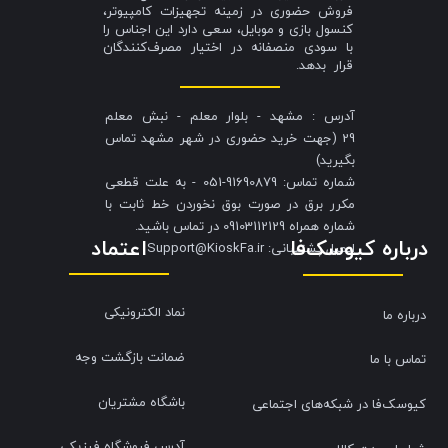
فروش حضوری در زمینه تجهیزات کامپیوتر،
کنسول بازی و موبایل، سعی دارد این اجناس را
با سودی منصفانه در اختیار مصرف‌کنندگان
قرار بدهد.
آدرس : مشهد - بلوار معلم - نبش معلم
29 (جهت خرید حضوری در شهر مشهد تماس
بگیرید)
شماره تماس: 91690879-051 - به علت قطعی
مکرر برق در صورت بوق نخوردن خط ثابت با
شماره همراه 09103112129 در تماس باشید.
درباره کیوسک‌فا
اعتماد
​​​​​​​ایمیل پشتیبانی: Support@KioskFa.ir
نماد الکترونیکی
درباره ما
ضمانت بازگشت وجه
تماس با ما
باشگاه مشتریان
کیوسک‌فا در شبکه‌های اجتماعی
آدرس فروشگاه فیزیکی