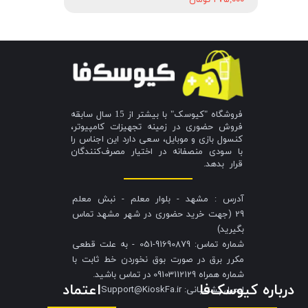
فروشگاه "کیوسک" با بیشتر از 15 سال سابقه
فروش حضوری در زمینه تجهیزات کامپیوتر،
کنسول بازی و موبایل، سعی دارد این اجناس را
با سودی منصفانه در اختیار مصرف‌کنندگان
قرار بدهد.
آدرس : مشهد - بلوار معلم - نبش معلم
29 (جهت خرید حضوری در شهر مشهد تماس
بگیرید)
شماره تماس: 91690879-051 - به علت قطعی
مکرر برق در صورت بوق نخوردن خط ثابت با
شماره همراه 09103112129 در تماس باشید.
درباره کیوسک‌فا
اعتماد
​​​​​​​ایمیل پشتیبانی: Support@KioskFa.ir