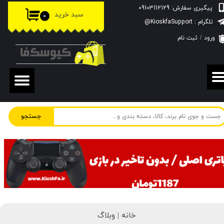
پیگیری سفارش: 09103112129
سبد خرید
۰
حساب کاربری من
تلگرام : KioskfaSupport@
ورود
/
ثبت نام
تغییر گذر واژه
سفارشات
خروج از حساب کاربری
جستجو
خانه |
وبلاگ