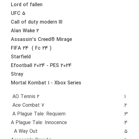
Lord of fallen
UFC 5
Call of duty modern III
Alan Wake 2
Assassin's Creed® Mirage
FIFA 24 ( Fc 24 )
Starfield
Efootball 2024 - PES 2024
Stray
Mortal Kombat 1 - Xbox Series
AO Tennis 2
Ace Combat 7
A Plague Tale: Requiem
A Plague Tale: Innocence
A Way Out