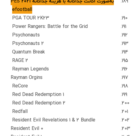
به‌صورت اکانت جداگانه با هزینه جداگانه 2021
PES
efootball
PGA TOUR 2K23
Power Rangers: Battle for the Grid
Psychonauts
Psychonauts 2
Quantum Break
RAGE 2
Rayman Legends
Rayman Orgins
ReCore
Red Dead Redemption 1
Red Dead Redemption 2
Redfall
Resident Evil Revelations 1 & 2 Bundle
Resident Evil 0