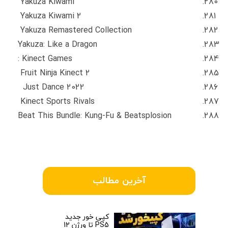
Yakuza Kiwami
Yakuza Kiwami 2
Yakuza Remastered Collection
Yakuza: Like a Dragon
Kinect Games :
Fruit Ninja Kinect 2
Just Dance 2022
Kinect Sports Rivals
Beat This Bundle: Kung-Fu & Beatsplosion
آخرین مطالب
کپی خور جدید
PS5 تا ورژن 12