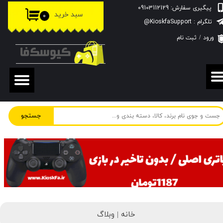
پیگیری سفارش: 09103112129
سبد خرید
۰
حساب کاربری من
تلگرام : KioskfaSupport@
ورود
/
ثبت نام
تغییر گذر واژه
سفارشات
خروج از حساب کاربری
جستجو
خانه |
وبلاگ