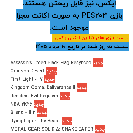
ایکس، نیز قابل ریختن هستند.
بازی PES2021 به صورت اکانت مجزا
موجود است.
لیست بازی های آفلاین ایکس باکس :
لیست به روز شده در تاریخ 10 مرداد 1405
جدید
Assassin's Creed Black Flag Resynced
جدید
Crimson Desert
جدید
007 First Light
جدید
Kingdom Come: Deliverance II
جدید
Resident Evil Requiem
جدید
NBA 2K26
جدید
Silent Hill 2
جدید
Dying Light: The Beast
جدید
METAL GEAR SOLID Δ: SNAKE EATER