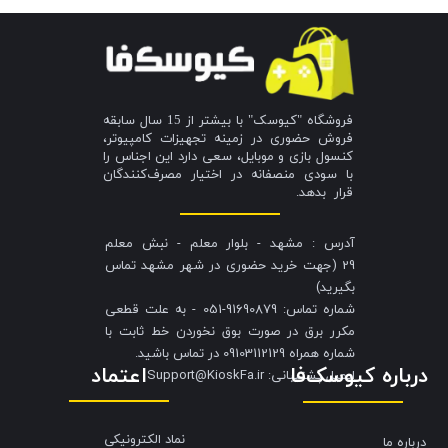
فروشگاه "کیوسک" با بیشتر از 15 سال سابقه
فروش حضوری در زمینه تجهیزات کامپیوتر،
کنسول بازی و موبایل، سعی دارد این اجناس را
با سودی منصفانه در اختیار مصرف‌کنندگان
قرار بدهد.
آدرس : مشهد - بلوار معلم - نبش معلم
29 (جهت خرید حضوری در شهر مشهد تماس
بگیرید)
شماره تماس: 91690879-051 - به علت قطعی
مکرر برق در صورت بوق نخوردن خط ثابت با
شماره همراه 09103112129 در تماس باشید.
درباره کیوسک‌فا
اعتماد
​​​​​​​ایمیل پشتیبانی: Support@KioskFa.ir
نماد الکترونیکی
درباره ما