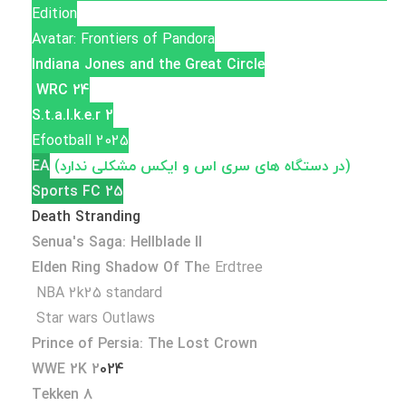
Edition
Avatar: Frontiers of Pandora
Indiana Jones and the Great Circle
WRC 24
S.t.a.l.k.e.r 2
Efootball 2025
(در دستگاه های سری اس و ایکس مشکلی ندارد)
EA
Sports FC 25
Death Stranding
Senua's Saga: Hellblade II
Elden Ring Shadow Of Th
e Erdtree
NBA 2k25 standard
Star wars Outlaws
Prince of Persia: The Lost Crown
WWE 2K 2
024
Tekken 8