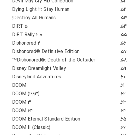
Devil May Cry HD Collection
Dying Light 2: Stay Human
Destroy All Humans!
DIRT 5
DiRT Rally 2.0
Dishonored 2
Dishonored® Definitive Edition
Dishonored®: Death of the Outsider™
Disney Dreamlight Valley
Disneyland Adventures
DOOM
DOOM (1993)
DOOM 3
DOOM 64
DOOM Eternal Standard Edition
DOOM II (Classic)