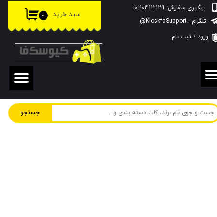
پیگیری سفارش: 09103112129
سبد خرید
۰
حساب کاربری من
تلگرام : KioskfaSupport@
ورود
/
ثبت نام
تغییر گذر واژه
سفارشات
خروج از حساب کاربری
جستجو