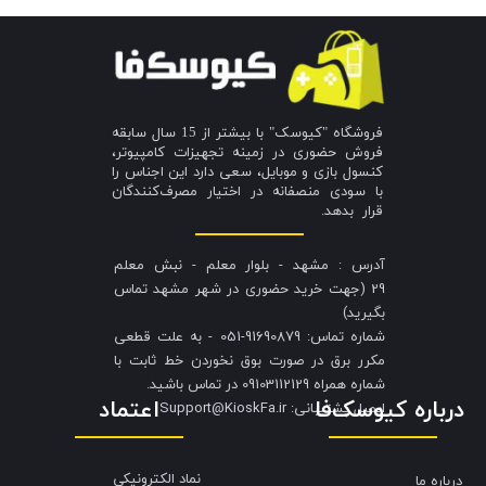
فروشگاه "کیوسک" با بیشتر از 15 سال سابقه
فروش حضوری در زمینه تجهیزات کامپیوتر،
کنسول بازی و موبایل، سعی دارد این اجناس را
با سودی منصفانه در اختیار مصرف‌کنندگان
قرار بدهد.
آدرس : مشهد - بلوار معلم - نبش معلم
29 (جهت خرید حضوری در شهر مشهد تماس
بگیرید)
شماره تماس: 91690879-051 - به علت قطعی
مکرر برق در صورت بوق نخوردن خط ثابت با
شماره همراه 09103112129 در تماس باشید.
درباره کیوسک‌فا
اعتماد
​​​​​​​ایمیل پشتیبانی: Support@KioskFa.ir
نماد الکترونیکی
درباره ما